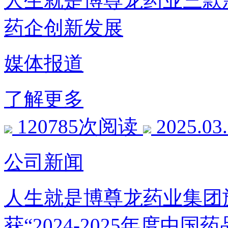
人生就是博尊龙药业三款
药企创新发展
媒体报道
了解更多
120785次阅读
2025.03
公司新闻
人生就是博尊龙药业集团
获“2024-2025年度中