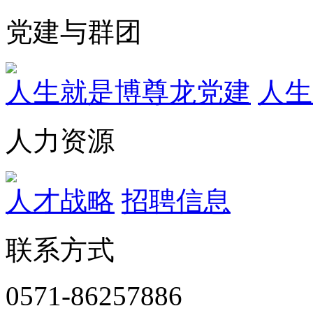
党建与群团
人生就是博尊龙党建
人生
人力资源
人才战略
招聘信息
联系方式
0571-86257886