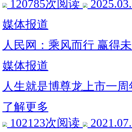
120785次阅读
2025.03
媒体报道
人民网：乘风而行 赢得
媒体报道
人生就是博尊龙上市一周
了解更多
102123次阅读
2021.07