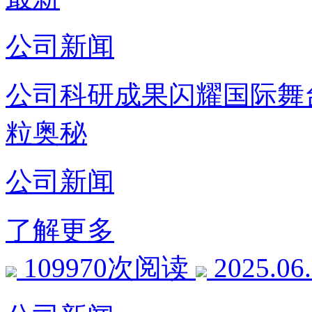
公司新闻
公司科研成果闪耀国际舞台
粒奥秘
公司新闻
了解更多
109970次阅读
2025.06