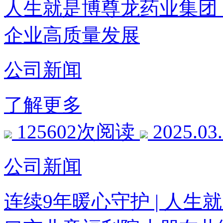
人生就是博尊龙药业集团
企业高质量发展
公司新闻
了解更多
125602次阅读
2025.03
公司新闻
连续9年暖心守护 | 人