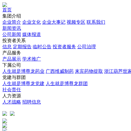
首页
集团介绍
企业简介
企业文化
企业⼤事记
视频专区
联系我们
新闻资讯
公司新闻
媒体报道
投资者关系
信息
定期报告
临时公告
投资者服务
公司治理
产品服务
产品展示
学术推广
下属公司
人生就是博尊龙药业
广西维威制药
来宾药物提取
浙江葫芦世
党建与群团
人生就是博尊龙党建
人生就是博尊龙群团
社会责任
人力资源
人才战略
招聘信息