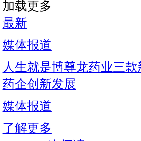
加载更多
最新
媒体报道
人生就是博尊龙药业三款
药企创新发展
媒体报道
了解更多